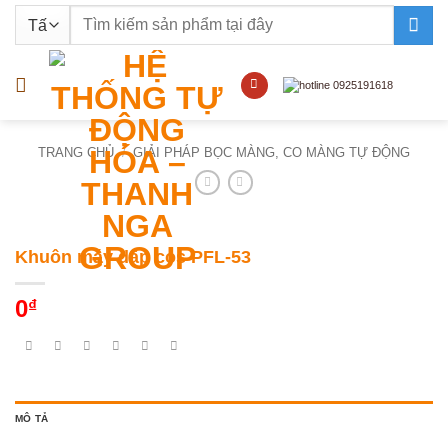
Bỏ
Tìm
qua
kiếm:
nội
dung
TRANG CHỦ
/
GIẢI PHÁP BỌC MÀNG, CO MÀNG TỰ ĐỘNG
Khuôn máy dập cos PFL-53
0
₫
MÔ TẢ