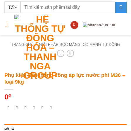
Bỏ
Tìm
qua
kiếm:
nội
dung
TRANG CHỦ
/
GIẢI PHÁP BỌC MÀNG, CO MÀNG TỰ ĐỘNG
Phụ kiện đầu thông cống áp lực nước phi M36 –
loại 9kg
0
₫
MÔ TẢ