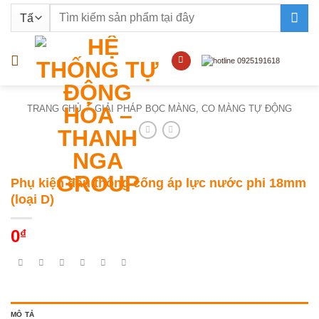
Bỏ
Tìm
qua
kiếm:
nội
dung
TRANG CHỦ
/
GIẢI PHÁP BỌC MÀNG, CO MÀNG TỰ ĐỘNG
Phụ kiện đầu thông cống áp lực nước phi 18mm
(loại D)
0
₫
MÔ TẢ