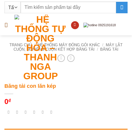
Bỏ
Tìm
qua
kiếm:
nội
dung
TRANG CHỦ
/
HỆ THỐNG MÁY ĐÓNG GÓI KHÁC
/
MÁY LẬT
CUỘN, NGHIÊNG CUỘN KẾT HỢP BĂNG TẢI
/
BĂNG TẢI
Băng tải con lăn kép
0
₫