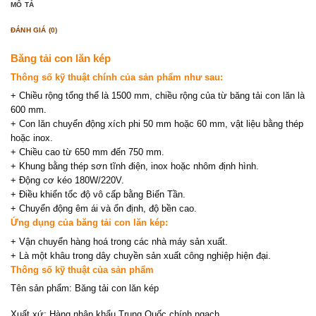
MÔ TẢ
ĐÁNH GIÁ (0)
Băng tải con lăn kép
Thông số kỹ thuật chính của sản phẩm như sau:
+ Chiều rộng tổng thể là 1500 mm, chiều rộng của từ băng tải con lăn là
600 mm.
+ Con lăn chuyển động xích phi 50 mm hoặc 60 mm, vật liệu bằng thép
hoặc inox.
+ Chiều cao từ 650 mm đến 750 mm.
+ Khung bằng thép sơn tĩnh điện, inox hoặc nhôm định hình.
+ Động cơ kéo 180W/220V.
+ Điều khiển tốc độ vô cấp bằng Biến Tần.
+ Chuyển động êm ái và ổn định, độ bền cao.
Ứng dụng của băng tải con lăn kép:
+ Vận chuyển hàng hoá trong các nhà máy sản xuất.
+ Là một khâu trong dây chuyền sản xuất công nghiệp hiện đại.
Thông số kỹ thuật của sản phẩm
Tên sản phẩm: Băng tải con lăn kép
Xuất xứ: Hàng nhập khẩu Trung Quốc chính ngạch