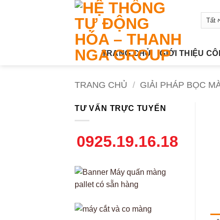
Bỏ
qua
nội
dung
TRANG CHỦ
GIỚI THIỆU C
TRANG CHỦ
/
GIẢI PHÁP BỌC M
TƯ VẤN TRỰC TUYẾN
0925.19.16.18