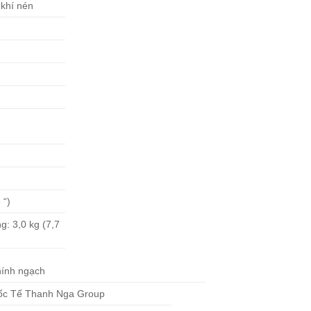
 khí nén
 “)
ng: 3,0 kg (7,7
hính ngạch
ốc Tế Thanh Nga Group