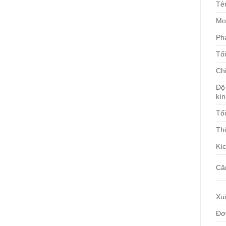
Tê
Mo
Ph
Tố
Chi
Độ 
kí
Tối
Thờ
Kí
Câ
Xu
Đơ