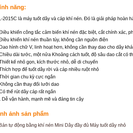
ính năng:
-2015C là máy tuốt dây và cáp khí nén. Đó là giải pháp hoàn hả
 Điều khiển công tắc cảm biến khí nén đặc biệt, cắt chính xác, 
 Điều khiển khí nén thuần túy, không cần nguồn điện
 Dao hình chữ V, linh hoạt hơn, không cần thay dao cho dây khá
 Chiều dài tước, một nửa Khoảng cách tuốt, độ sâu dao cắt có
 Thiết kế nhỏ gọn, kích thước nhỏ, dễ di chuyển
 Thích hợp để tuốt dây rời và cáp nhiều ruột nhỏ
 Thời gian chu kỳ cực ngắn
 Không cần thay đổi lưỡi dao
 Có thể rút dây cáp rất ngắn
. Dễ vận hành, mạnh mẽ và đáng tin cậy
ình ảnh sản phẩm