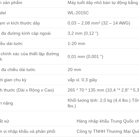
n sản phẩm
Máy tuốt dây nhỏ bán tự động bằng
del
WL-2015C
ạm vi kích thước dây
0,03 – 2,08 mm² (32 – 14 AWG)
i đa đường kính cáp ngoài
3,2 mm (0,12 “)
ều dài tước
1-20 mm
chính xác của thiết lập đường
0,01 mm (0,001 “)
nh
 đa chiều dài tước
20 mm
i gian chu kỳ
xấp xỉ. 0,3 giây
ch thước (Dài x Rộng x Cao)
265 * 70 * 135 mm (10,4 “* 2,8” * 5,3
Khối lượng tịnh: 2,0 kg (4,4 lbs.) Tổ
n nặng
lbs.)
ất xứ
Hàng nhập khẩu Trung Quốc c
n vị nhập khẩu và phân phối
Công ty TNHH Thương Mại Qu