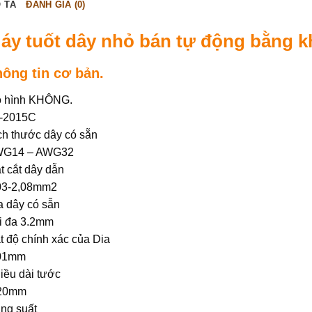
 TẢ
ĐÁNH GIÁ (0)
áy tuốt dây nhỏ bán tự động bằng k
ông tin cơ bản.
 hình KHÔNG.
-2015C
ch thước dây có sẵn
G14 – AWG32
t cắt dây dẫn
03-2,08mm2
a dây có sẵn
i đa 3.2mm
t độ chính xác của Dia
01mm
iều dài tước
20mm
ng suất