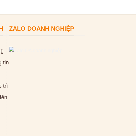
H
ZALO DOANH NGHIỆP
ng
 tin
 trì
tiền