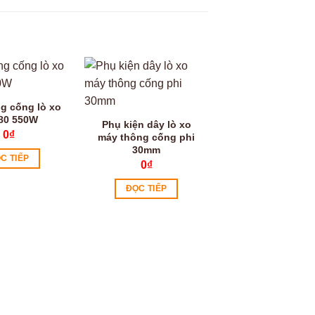
g cống lò xo
80 550W
Phụ kiện dây lò xo
0
₫
máy thông cống phi
30mm
C TIẾP
0
₫
ĐỌC TIẾP
Máy hàn bạt n
TN520
0
₫
ĐỌC TIẾP