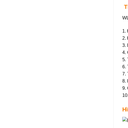
T
WL
1.
2.
3.
4.
5.
6.
7.
8.
9.
10
H