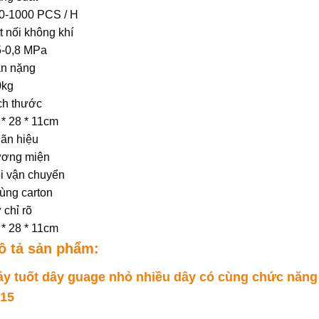
0-1000 PCS / H
t nối không khí
5-0,8 MPa
n nặng
0kg
ch thước
 * 28 * 11cm
ãn hiệu
ơng miện
i vận chuyển
ùng carton
 chỉ rõ
 * 28 * 11cm
ô tả sản phẩm:
y tuốt dây guage nhỏ nhiều dây có cùng chức năng 
15