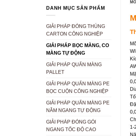
MÔ
DANH MỤC SẢN PHẨM
M
GIẢI PHÁP ĐÓNG THÙNG
Th
CARTON CÔNG NGHIỆP
Mô
GIẢI PHÁP BỌC MÀNG, CO
Wl
MÀNG TỰ ĐỘNG
Kí
GIẢI PHÁP QUẤN MÀNG
AW
PALLET
Mặ
0,
GIẢI PHÁP QUẤN MÀNG PE
Di
BỌC CUỘN CÔNG NGHIỆP
Tố
GIẢI PHÁP QUẤN MÀNG PE
Đặ
NẰM NGANG TỰ ĐỘNG
0,
Ch
GIẢI PHÁP ĐÓNG GÓI
1-
NGANG TỐC ĐỘ CAO
Nă