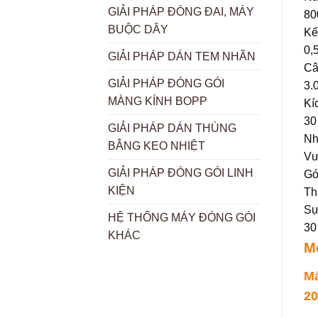
GIẢI PHÁP ĐÓNG ĐAI, MÁY
80
BUỘC DÂY
Kế
0,
GIẢI PHÁP DÁN TEM NHÃN
Câ
GIẢI PHÁP ĐÓNG GÓI
3.
MÀNG KÍNH BOPP
Kí
30
GIẢI PHÁP DÁN THÙNG
Nh
BẰNG KEO NHIỆT
Vư
GIẢI PHÁP ĐÓNG GÓI LINH
Gó
KIỆN
Th
Sự
HỆ THỐNG MÁY ĐÓNG GÓI
30
KHÁC
M
Má
20