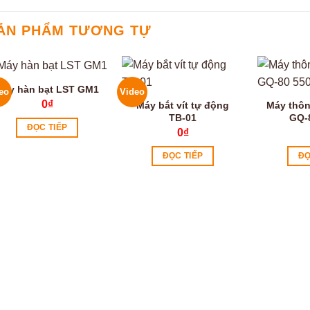
ẢN PHẨM TƯƠNG TỰ
Máy hàn bạt LST GM1
eo
Video
0
₫
Máy bắt vít tự động
Máy thôn
TB-01
GQ-
ĐỌC TIẾP
0
₫
ĐỌC TIẾP
ĐỌ