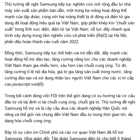
Thủ tướng đề nghị Samsung tiếp tục nghiên cứu mở rộng đầu tư nhà
máy sản xuất sản phẩm bán dẫn, một trong ba mảng hoạt động thế
mạnh của tập đoàn, cùng với hai mảng thiết bị di động và điện tử gia
dụng đã hoạt động hiệu quả tại Việt Nam, góp phần khép kín “chuỗi sản
xuất” trong lĩnh vực điện, điện tử tại Việt Nam; nỗ lực đẩy nhanh quá
trình xây dựng trung tâm nghiên cứu và phát triển (R&D) tại Hà Nội,
phấn đấu hoàn thành vào cuối năm 2022.
Đồng thời, Samsung tiếp tục thể hiện vai trò dẫn dắt, đẩy mạnh các
hoạt động hỗ trợ đào tạo, tăng cường năng lực cho các doanh nghiệp
Việt Nam tham gia nhiều hơn, sâu hơn vào chuỗi cung ứng. Từ đó,
tăng cường tỉ lệ nội địa hóa, giá trị gia tăng sản xuất trong nước; tăng
cường đào tạo và sử dụng nhân lực người Việt Nam cho các vị trí cấp
cao.javascript:void(0)
Trong bối cảnh dòng vốn FDI trên thế giới đang có xu hướng tái cơ cấu
đầu tư và tái định vị lại chuỗi cung ứng, chuỗi giá trị, Thủ tướng đề nghị
Samsung hỗ trợ và là cây cầu đưa các doanh nghiệp Hàn Quốc nói
riêng và thế giới nói chung đến Việt Nam đầu tư trong thời gian tới, đa
dạng hóa chuỗi cung ứng.
Bày tỏ sự cảm ơn Chính phủ và các cơ quan Việt Nam đã hỗ trợ
Samsung, tổng giám đốc Tập đoàn Samsung điện tử cho biết 6 tháng