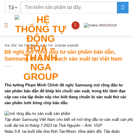
Bỏ
Tìm
qua
kiếm:
nội
dung
TIN TỨC THỊ TRƯỜNG - ĐẦU TƯ - DOANH NGHIỆP
Đề nghị mở rộng đầu tư sản phẩm bán dẫn,
Samsung hé lộ kế hoạch sản xuất tại Việt Nam
Thủ tướng Phạm Minh Chính đề nghị Samsung mở rộng đầu tư
sản phẩm bán dẫn để khép kín chuỗi sản xuất, trong khi lãnh đạo
cấp cao của tập đoàn này cho biết đang chuẩn bị sản xuất thử các
sản phẩm lưới bóng chip bán dẫn.
Tập đoàn Samsung Việt Nam cho biết sẽ mở rộng đầu tư sản xuất sản phẩ
xuất đại trà từ tháng 7-2023 tại Thái Nguyên – Ảnh: VGP
Ngày 5-8, tại buổi tiếp ông Roh Tae-Moon, tổng giám đốc Tập đoàn