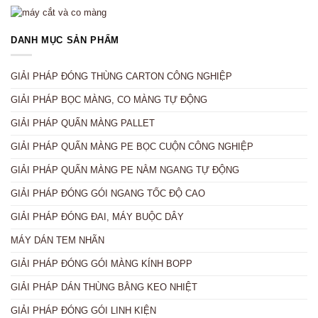
DANH MỤC SẢN PHẨM
GIẢI PHÁP ĐÓNG THÙNG CARTON CÔNG NGHIỆP
GIẢI PHÁP BỌC MÀNG, CO MÀNG TỰ ĐỘNG
GIẢI PHÁP QUẤN MÀNG PALLET
GIẢI PHÁP QUẤN MÀNG PE BỌC CUỘN CÔNG NGHIỆP
GIẢI PHÁP QUẤN MÀNG PE NẰM NGANG TỰ ĐỘNG
GIẢI PHÁP ĐÓNG GÓI NGANG TỐC ĐỘ CAO
GIẢI PHÁP ĐÓNG ĐAI, MÁY BUỘC DÂY
MÁY DÁN TEM NHÃN
GIẢI PHÁP ĐÓNG GÓI MÀNG KÍNH BOPP
GIẢI PHÁP DÁN THÙNG BẰNG KEO NHIỆT
GIẢI PHÁP ĐÓNG GÓI LINH KIỆN