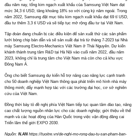
đầu năm nay, tổng kim ngạch xuất khẩu của Samsung Việt Nam đạt
mức 34,3 tỉ USD, tăng khoảng 18% so với cùng kỳ năm ngoái. Trong
năm 2022, Samsung đặt mục tiêu kim ngạch xuất khẩu đạt 69 tỉ USD,
đầu tư thêm 3,3 tỉ USD và sẽ tiếp tục mở rộng đầu tư tại Việt Nam.
Tập đoàn đang chuẩn bị các điều kiện để sản xuất thử các sản phẩm
lưới bóng chip bán dẫn và sẽ sản xuất đại trà từ tháng 7-2023 tại Nhà
máy Samsung Electro-Mechanics Việt Nam ở Thái Nguyên. Dự kiến
khánh thành trung tâm R&D tại Hà Nội vào cuối năm 2022, đầu năm
2023, không chỉ là trung tâm cho Việt Nam mà còn cho cả khu vực
Đông Nam Á.
Ông cho biết Samsung dự kiến hỗ trợ nâng cao năng lực cạnh tranh
cho 50 doanh nghiệp Việt Nam thông qua phát triển mô hình nhà máy
thông minh; đẩy mạnh hợp tác với các trường đại học, cơ sở nghiên
cứu của Việt Nam.
Đồng thời bày tỏ đề nghị phía Việt Nam tiếp tục quan tâm đào tạo, nâng
cao chất lượng nguồn nhân lực cho các doanh nghiệp; giới thiệu về thế
mạnh và các hoạt động của Hàn Quốc trong việc vận động đăng cai
Triển lãm thế giới EXPO 2030.
Nguồn:
N.AN
https://tuoitre.vn/de-nghi-mo-rong-dau-tu-san-pham-ban-