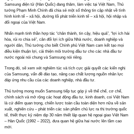
Samsung điện tử (Hàn Quốc) đang thăm, làm việc tại Việt Nam, Thủ
tướng Phạm Minh Chính đã chia sẻ một số thông tin cập nhật về tình
hình kinh tế – xã hội, đường lối phát triển kinh tế – xã hội, hội nhập và
đối ngoại của Việt Nam.
Nhấn mạnh tinh thần hợp tác “chân thành, tin cậy, hiệu quả”, “lợi ích hài
hòa, rủi ro chia sẻ”, cân đối lợi ích giữa Nhà nước, doanh nghiệp và
người dân, Thủ tướng cho biết Chính phủ Việt Nam cam kết tạo mọi
điều kiện thuận lợi, cải thiện môi trường đầu tư cho các nhà đầu tư
nước ngoài nói chung và Samsung nói riêng.
Trong đó, sẽ xem xét nghiêm túc và tích cực giải quyết các kiến nghị
của Samsung, vấn đề đào tạo, nâng cao chất lượng nguồn nhân lực
đáp ứng nhu cầu của các doanh nghiệp, nhà đầu tư.
Thủ tướng mong muốn Samsung tiếp tục góp ý về thể chế, cơ chế,
chính sách và mở rộng các hoạt động đầu tư, kinh doanh, coi Việt Nam
là cứ điểm quan trọng, chiến lược toàn cầu toàn diện hơn nữa về sản
xuất, nghiên cứu – phát triển các sản phẩm chủ lực ra thị trường quốc
tế, thiết thực kỷ niệm dịp 30 năm thiết lập quan hệ ngoại giao Việt Nam
– Hàn Quốc (1992 – 2022), đưa quan hệ giữa hai nước lên tầm cao
mới.