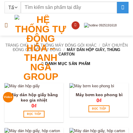
Bỏ
Tìm
qua
kiếm:
nội
dung
TRANG CHỦ
/
HỆ THỐNG MÁY ĐÓNG GÓI KHÁC
/
DÂY CHUYỀN
ĐÓNG GÓI HỘP TỰ ĐỘNG
/
MÁY DÁN HỘP GIẤY, THÙNG
CARTON
DANH MỤC SẢN PHẨM
Máy dán hộp giấy bằng
Máy bơm keo phong bì
Video
keo gia nhiệt
0
₫
0
₫
ĐỌC TIẾP
ĐỌC TIẾP