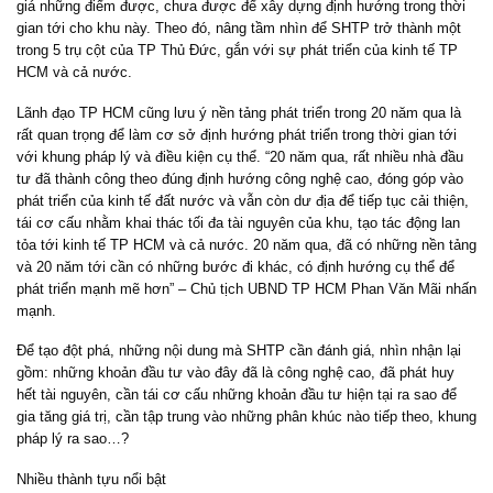
giá những điểm được, chưa được để xây dựng định hướng trong thời
gian tới cho khu này. Theo đó, nâng tầm nhìn để SHTP trở thành một
trong 5 trụ cột của TP Thủ Đức, gắn với sự phát triển của kinh tế TP
HCM và cả nước.
Lãnh đạo TP HCM cũng lưu ý nền tảng phát triển trong 20 năm qua là
rất quan trọng để làm cơ sở định hướng phát triển trong thời gian tới
với khung pháp lý và điều kiện cụ thể. “20 năm qua, rất nhiều nhà đầu
tư đã thành công theo đúng định hướng công nghệ cao, đóng góp vào
phát triển của kinh tế đất nước và vẫn còn dư địa để tiếp tục cải thiện,
tái cơ cấu nhằm khai thác tối đa tài nguyên của khu, tạo tác động lan
tỏa tới kinh tế TP HCM và cả nước. 20 năm qua, đã có những nền tảng
và 20 năm tới cần có những bước đi khác, có định hướng cụ thể để
phát triển mạnh mẽ hơn” – Chủ tịch UBND TP HCM Phan Văn Mãi nhấn
mạnh.
Để tạo đột phá, những nội dung mà SHTP cần đánh giá, nhìn nhận lại
gồm: những khoản đầu tư vào đây đã là công nghệ cao, đã phát huy
hết tài nguyên, cần tái cơ cấu những khoản đầu tư hiện tại ra sao để
gia tăng giá trị, cần tập trung vào những phân khúc nào tiếp theo, khung
pháp lý ra sao…?
Nhiều thành tựu nổi bật