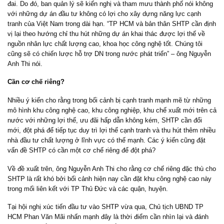
đai. Do đó, ban quản lý sẽ kiến nghị và tham mưu thành phố nói không
với những dự án đầu tư không có lợi cho xây dựng năng lực cạnh
tranh của Việt Nam trong dài hạn. “TP HCM và bản thân SHTP cần định
vị lại theo hướng chỉ thu hút những dự án khai thác được lợi thế về
nguồn nhân lực chất lượng cao, khoa học công nghệ tốt. Chúng tôi
cũng sẽ có chiến lược hỗ trợ DN trong nước phát triển” – ông Nguyễn
Anh Thi nói.
Cần cơ chế riêng?
Nhiều ý kiến cho rằng trong bối cảnh bị cạnh tranh mạnh mẽ từ những
mô hình khu công nghệ cao, khu công nghiệp, khu chế xuất mới trên cả
nước với những lợi thế, ưu đãi hấp dẫn không kém, SHTP cần đổi
mới, đột phá để tiếp tục duy trì lợi thế cạnh tranh và thu hút thêm nhiều
nhà đầu tư chất lượng ở lĩnh vực có thế mạnh. Các ý kiến cũng đặt
vấn đề SHTP có cần một cơ chế riêng để đột phá?
Về đề xuất trên, ông Nguyễn Anh Thi cho rằng cơ chế riêng đặc thù cho
SHTP là rất khó bởi bối cảnh hiện nay cần đặt khu công nghệ cao này
trong mối liên kết với TP Thủ Đức và các quận, huyện.
Tại hội nghị xúc tiến đầu tư vào SHTP vừa qua, Chủ tịch UBND TP
HCM Phan Văn Mãi nhấn mạnh đây là thời điểm cần nhìn lại và đánh