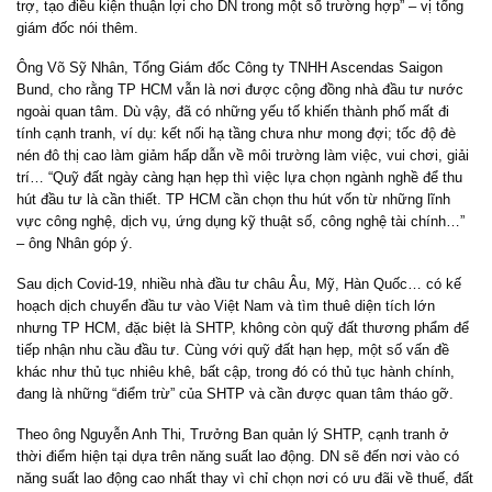
trợ, tạo điều kiện thuận lợi cho DN trong một số trường hợp” – vị tổng
giám đốc nói thêm.
Ông Võ Sỹ Nhân, Tổng Giám đốc Công ty TNHH Ascendas Saigon
Bund, cho rằng TP HCM vẫn là nơi được cộng đồng nhà đầu tư nước
ngoài quan tâm. Dù vậy, đã có những yếu tố khiến thành phố mất đi
tính cạnh tranh, ví dụ: kết nối hạ tầng chưa như mong đợi; tốc độ đè
nén đô thị cao làm giảm hấp dẫn về môi trường làm việc, vui chơi, giải
trí… “Quỹ đất ngày càng hạn hẹp thì việc lựa chọn ngành nghề để thu
hút đầu tư là cần thiết. TP HCM cần chọn thu hút vốn từ những lĩnh
vực công nghệ, dịch vụ, ứng dụng kỹ thuật số, công nghệ tài chính…”
– ông Nhân góp ý.
Sau dịch Covid-19, nhiều nhà đầu tư châu Âu, Mỹ, Hàn Quốc… có kế
hoạch dịch chuyển đầu tư vào Việt Nam và tìm thuê diện tích lớn
nhưng TP HCM, đặc biệt là SHTP, không còn quỹ đất thương phẩm để
tiếp nhận nhu cầu đầu tư. Cùng với quỹ đất hạn hẹp, một số vấn đề
khác như thủ tục nhiêu khê, bất cập, trong đó có thủ tục hành chính,
đang là những “điểm trừ” của SHTP và cần được quan tâm tháo gỡ.
Theo ông Nguyễn Anh Thi, Trưởng Ban quản lý SHTP, cạnh tranh ở
thời điểm hiện tại dựa trên năng suất lao động. DN sẽ đến nơi vào có
năng suất lao động cao nhất thay vì chỉ chọn nơi có ưu đãi về thuế, đất