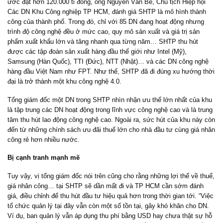
ước đạt hơn 120.000 tỉ đồng, ông Nguyễn Văn Bé, Chủ tịch Hiệp hội
Các DN Khu Công nghiệp TP HCM, đánh giá SHTP là mô hình thành
công của thành phố. Trong đó, chỉ với 85 DN đang hoạt động nhưng
trình độ công nghệ đều ở mức cao, quy mô sản xuất và giá trị sản
phẩm xuất khẩu lớn và tăng nhanh qua từng năm… SHTP thu hút
được các tập đoàn sản xuất hàng đầu thế giới như Intel (Mỹ),
Samsung (Hàn Quốc), TTI (Đức), NTT (Nhật)… và các DN công nghệ
hàng đầu Việt Nam như FPT. Như thế, SHTP đã đi đúng xu hướng thời
đại là trở thành một khu công nghệ 4.0.
Tổng giám đốc một DN trong SHTP nhìn nhận ưu thế lớn nhất của khu
là tập trung các DN hoạt động trong lĩnh vực công nghệ cao và là trung
tâm thu hút lao động công nghệ cao. Ngoài ra, sức hút của khu này còn
đến từ những chính sách ưu đãi thuế lớn cho nhà đầu tư cùng giá nhân
công rẻ hơn nhiều nước.
Bị cạnh tranh mạnh mẽ
Tuy vậy, vị tổng giám đốc nói trên cũng cho rằng những lợi thế về thuế,
giá nhân công… tại SHTP sẽ dần mất đi và TP HCM cần sớm đánh
giá, điều chỉnh để thu hút đầu tư hiệu quả hơn trong thời gian tới. “Việc
tổ chức quản lý tại đây vẫn còn một số tồn tại, gây khó khăn cho DN.
Ví dụ, ban quản lý vẫn áp dụng thu phí bằng USD hay chưa thật sự hỗ