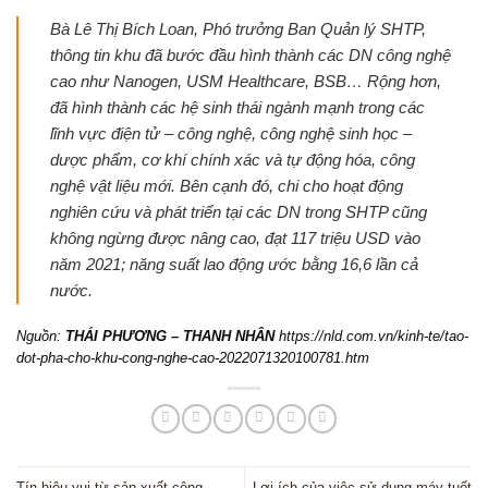
Bà Lê Thị Bích Loan, Phó trưởng Ban Quản lý SHTP,
thông tin khu đã bước đầu hình thành các DN công nghệ
cao như Nanogen, USM Healthcare, BSB… Rộng hơn,
đã hình thành các hệ sinh thái ngành mạnh trong các
lĩnh vực điện tử – công nghệ, công nghệ sinh học –
dược phẩm, cơ khí chính xác và tự động hóa, công
nghệ vật liệu mới. Bên cạnh đó, chi cho hoạt động
nghiên cứu và phát triển tại các DN trong SHTP cũng
không ngừng được nâng cao, đạt 117 triệu USD vào
năm 2021; năng suất lao động ước bằng 16,6 lần cả
nước.
Nguồn:
THÁI PHƯƠNG – THANH NHÂN
https://nld.com.vn/kinh-te/tao-
dot-pha-cho-khu-cong-nghe-cao-2022071320100781.htm
Tín hiệu vui từ sản xuất công
Lợi ích của việc sử dụng máy tuốt