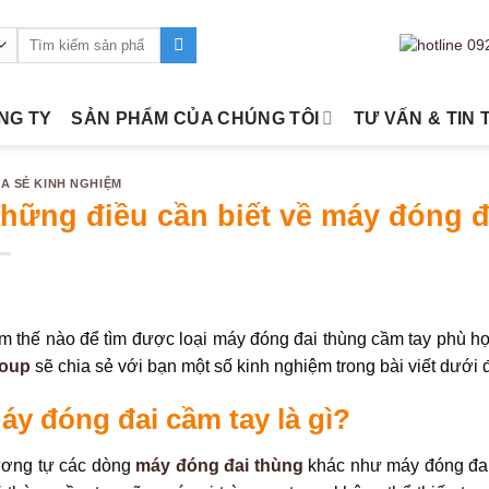
Tìm
kiếm:
ÔNG TY
SẢN PHẨM CỦA CHÚNG TÔI
TƯ VẤN & TIN 
IA SẺ KINH NGHIỆM
hững điều cần biết về máy đóng đ
m thế nào để tìm được loại máy đóng đai thùng cầm tay phù h
oup
sẽ chia sẻ với bạn một số kinh nghiệm trong bài viết dưới 
áy đóng đai cầm tay là gì?
ơng tự các dòng
máy đóng đai thùng
khác như máy đóng đa