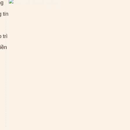
ng
 tin
 trì
tiền