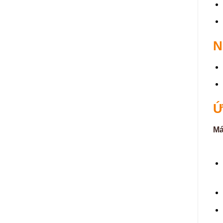
N
Ứ
Má