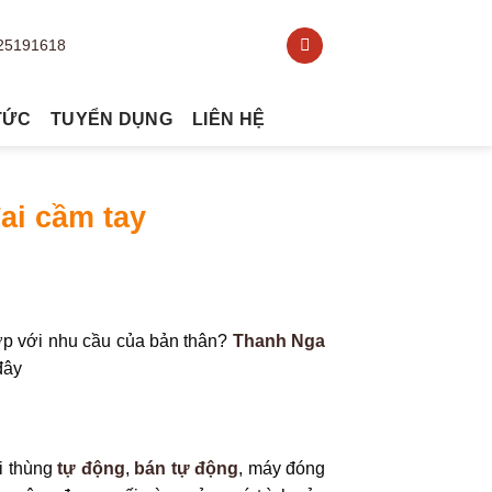
TỨC
TUYỂN DỤNG
LIÊN HỆ
ai cầm tay
ợp với nhu cầu của bản thân?
Thanh Nga
đây
i thùng
tự động
,
bán tự động
, máy đóng