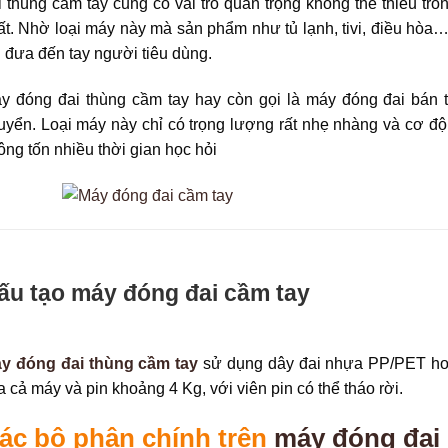
i thùng cầm tay cũng có vai trò quan trọng không thể thiếu tr
ất. Nhờ loại máy này mà sản phẩm như tủ lạnh, tivi, điều hòa
i đưa đến tay người tiêu dùng.
y đóng đai thùng cầm tay hay còn gọi là máy đóng đai bán t
uyển. Loại máy này chỉ có trọng lượng rất nhẹ nhàng và cơ đ
ông tốn nhiều thời gian học hỏi
ấu tạo máy đóng đai cầm tay
y đóng đai thùng cầm tay
sử dụng dây đai nhựa PP/PET hoặ
a cả máy và pin khoảng 4 Kg, với viên pin có thể tháo rời.
ác bộ phận chính trên
máy đóng đai