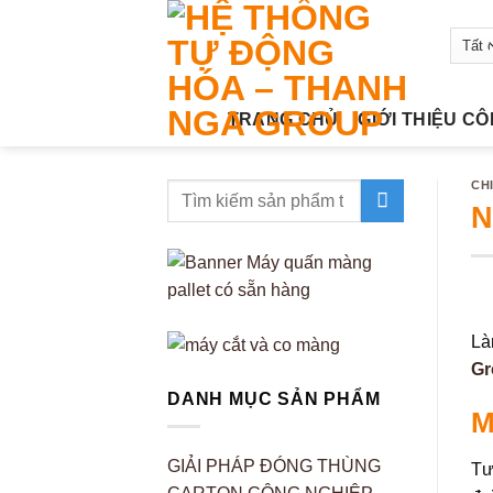
Bỏ
qua
nội
dung
TRANG CHỦ
GIỚI THIỆU C
CH
N
Là
Gr
DANH MỤC SẢN PHẨM
M
GIẢI PHÁP ĐÓNG THÙNG
Tư