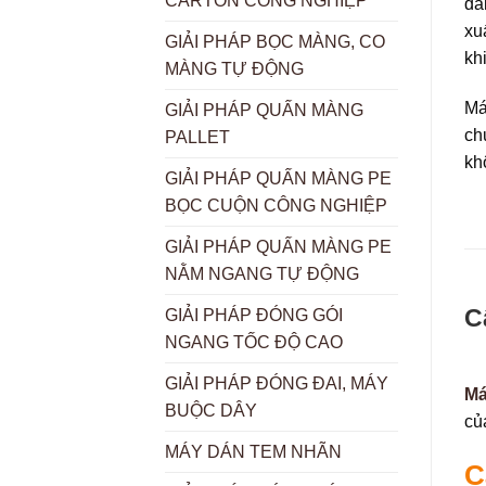
CARTON CÔNG NGHIỆP
đa
xu
GIẢI PHÁP BỌC MÀNG, CO
kh
MÀNG TỰ ĐỘNG
Má
GIẢI PHÁP QUẤN MÀNG
ch
PALLET
kh
GIẢI PHÁP QUẤN MÀNG PE
BỌC CUỘN CÔNG NGHIỆP
GIẢI PHÁP QUẤN MÀNG PE
NẰM NGANG TỰ ĐỘNG
C
GIẢI PHÁP ĐÓNG GÓI
NGANG TỐC ĐỘ CAO
GIẢI PHÁP ĐÓNG ĐAI, MÁY
Má
BUỘC DÂY
củ
MÁY DÁN TEM NHÃN
C