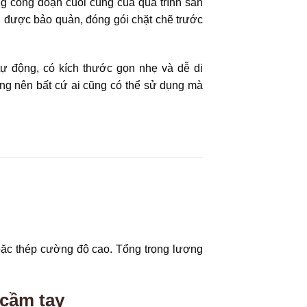
ong công đoạn cuối cùng của quá trình sản
… được bảo quản, đóng gói chặt chẽ trước
ự động, có kích thước gọn nhẹ và dễ di
ộng nên bất cứ ai cũng có thể sử dụng mà
c thép cường độ cao. Tổng trọng lượng
 cầm tay