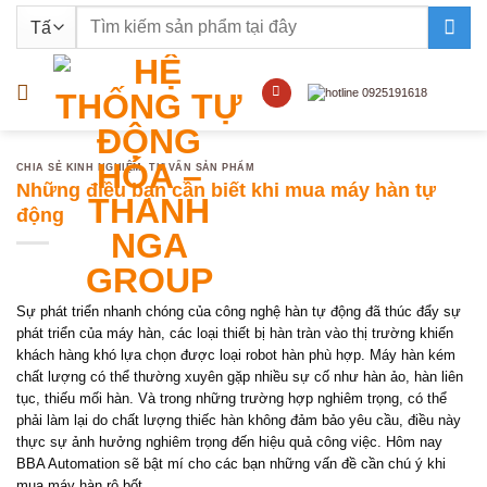
Bỏ
Tìm
qua
kiếm:
nội
dung
CHIA SẺ KINH NGHIỆM
,
TƯ VẤN SẢN PHẨM
Những điều bạn cần biết khi mua máy hàn tự
động
Sự phát triển nhanh chóng của công nghệ hàn tự động đã thúc đẩy sự
phát triển của máy hàn, các loại thiết bị hàn tràn vào thị trường khiến
khách hàng khó lựa chọn được loại robot hàn phù hợp. Máy hàn kém
chất lượng có thể thường xuyên gặp nhiều sự cố như hàn ảo, hàn liên
tục, thiếu mối hàn. Và trong những trường hợp nghiêm trọng, có thể
phải làm lại do chất lượng thiếc hàn không đảm bảo yêu cầu, điều này
thực sự ảnh hưởng nghiêm trọng đến hiệu quả công việc. Hôm nay
BBA Automation sẽ bật mí cho các bạn những vấn đề cần chú ý khi
mua máy hàn rô bốt .