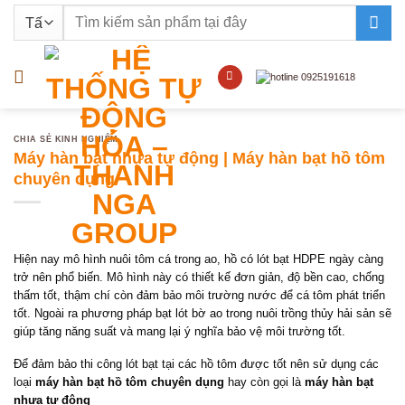
Bỏ
Tìm
qua
kiếm:
nội
dung
CHIA SẺ KINH NGHIỆM
Máy hàn bạt nhựa tự động | Máy hàn bạt hồ tôm
chuyên dụng
Hiện nay mô hình nuôi tôm cá trong ao, hồ có lót bạt HDPE ngày càng
trở nên phổ biến. Mô hình này có thiết kế đơn giản, độ bền cao, chống
thấm tốt, thậm chí còn đảm bảo môi trường nước để cá tôm phát triển
tốt. Ngoài ra phương pháp bạt lót bờ ao trong nuôi trồng thủy hải sản sẽ
giúp tăng năng suất và mang lại ý nghĩa bảo vệ môi trường tốt.
Để đảm bảo thi công lót bạt tại các hồ tôm được tốt nên sử dụng các
loại
máy hàn bạt hồ tôm chuyên dụng
hay còn gọi là
máy hàn bạt
nhựa tự động