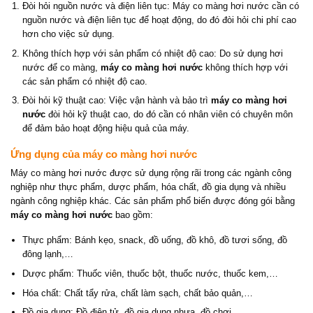
Đòi hỏi nguồn nước và điện liên tục: Máy co màng hơi nước cần có
nguồn nước và điện liên tục để hoạt động, do đó đòi hỏi chi phí cao
hơn cho việc sử dụng.
Không thích hợp với sản phẩm có nhiệt độ cao: Do sử dụng hơi
nước để co màng,
máy co màng hơi nước
không thích hợp với
các sản phẩm có nhiệt độ cao.
Đòi hỏi kỹ thuật cao: Việc vận hành và bảo trì
máy co màng hơi
nước
đòi hỏi kỹ thuật cao, do đó cần có nhân viên có chuyên môn
để đảm bảo hoạt động hiệu quả của máy.
Ứng dụng của máy co màng hơi nước
Máy co màng hơi nước được sử dụng rộng rãi trong các ngành công
nghiệp như thực phẩm, dược phẩm, hóa chất, đồ gia dụng và nhiều
ngành công nghiệp khác. Các sản phẩm phổ biến được đóng gói bằng
máy co màng hơi nước
bao gồm:
Thực phẩm: Bánh kẹo, snack, đồ uống, đồ khô, đồ tươi sống, đồ
đông lạnh,…
Dược phẩm: Thuốc viên, thuốc bột, thuốc nước, thuốc kem,…
Hóa chất: Chất tẩy rửa, chất làm sạch, chất bảo quản,…
Đồ gia dụng: Đồ điện tử, đồ gia dụng nhựa, đồ chơi,…