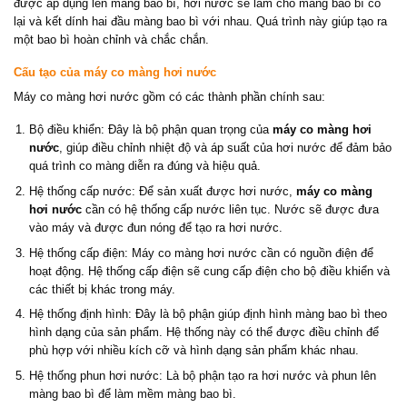
được áp dụng lên màng bao bì, hơi nước sẽ làm cho màng bao bì co
lại và kết dính hai đầu màng bao bì với nhau. Quá trình này giúp tạo ra
một bao bì hoàn chỉnh và chắc chắn.
Cấu tạo của máy co màng hơi nước
Máy co màng hơi nước gồm có các thành phần chính sau:
Bộ điều khiển: Đây là bộ phận quan trọng của
máy co màng hơi
nước
, giúp điều chỉnh nhiệt độ và áp suất của hơi nước để đảm bảo
quá trình co màng diễn ra đúng và hiệu quả.
Hệ thống cấp nước: Để sản xuất được hơi nước,
máy co màng
hơi nước
cần có hệ thống cấp nước liên tục. Nước sẽ được đưa
vào máy và được đun nóng để tạo ra hơi nước.
Hệ thống cấp điện: Máy co màng hơi nước cần có nguồn điện để
hoạt động. Hệ thống cấp điện sẽ cung cấp điện cho bộ điều khiển và
các thiết bị khác trong máy.
Hệ thống định hình: Đây là bộ phận giúp định hình màng bao bì theo
hình dạng của sản phẩm. Hệ thống này có thể được điều chỉnh để
phù hợp với nhiều kích cỡ và hình dạng sản phẩm khác nhau.
Hệ thống phun hơi nước: Là bộ phận tạo ra hơi nước và phun lên
màng bao bì để làm mềm màng bao bì.