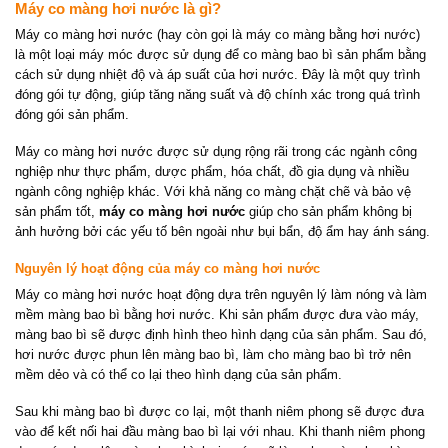
Máy co màng hơi nước là gì?
Máy co màng hơi nước (hay còn gọi là máy co màng bằng hơi nước)
là một loại máy móc được sử dụng để co màng bao bì sản phẩm bằng
cách sử dụng nhiệt độ và áp suất của hơi nước. Đây là một quy trình
đóng gói tự động, giúp tăng năng suất và độ chính xác trong quá trình
đóng gói sản phẩm.
Máy co màng hơi nước được sử dụng rộng rãi trong các ngành công
nghiệp như thực phẩm, dược phẩm, hóa chất, đồ gia dụng và nhiều
ngành công nghiệp khác. Với khả năng co màng chặt chẽ và bảo vệ
sản phẩm tốt,
máy co màng hơi nước
giúp cho sản phẩm không bị
ảnh hưởng bởi các yếu tố bên ngoài như bụi bẩn, độ ẩm hay ánh sáng.
Nguyên lý hoạt động của máy co màng hơi nước
Máy co màng hơi nước hoạt động dựa trên nguyên lý làm nóng và làm
mềm màng bao bì bằng hơi nước. Khi sản phẩm được đưa vào máy,
màng bao bì sẽ được định hình theo hình dạng của sản phẩm. Sau đó,
hơi nước được phun lên màng bao bì, làm cho màng bao bì trở nên
mềm dẻo và có thể co lại theo hình dạng của sản phẩm.
Sau khi màng bao bì được co lại, một thanh niêm phong sẽ được đưa
vào để kết nối hai đầu màng bao bì lại với nhau. Khi thanh niêm phong