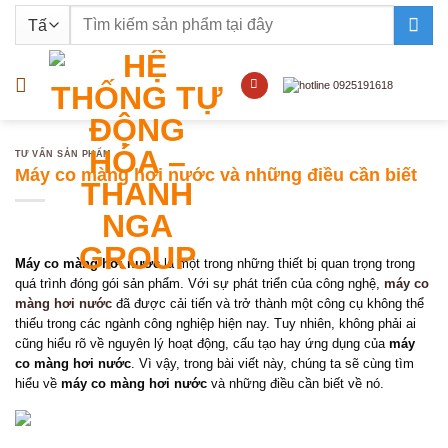
Bỏ
Tìm
qua
kiếm:
nội
dung
TƯ VẤN SẢN PHẨM
Máy co màng hơi nước và những điều cần biết
Máy co màng hơi nước
là một trong những thiết bị quan trọng trong
quá trình đóng gói sản phẩm. Với sự phát triển của công nghệ,
máy co
màng hơi nước
đã được cải tiến và trở thành một công cụ không thể
thiếu trong các ngành công nghiệp hiện nay. Tuy nhiên, không phải ai
cũng hiểu rõ về nguyên lý hoạt động, cấu tạo hay ứng dụng của
máy
co màng hơi nước
. Vì vậy, trong bài viết này, chúng ta sẽ cùng tìm
hiểu về
máy co màng hơi nước
và những điều cần biết về nó.