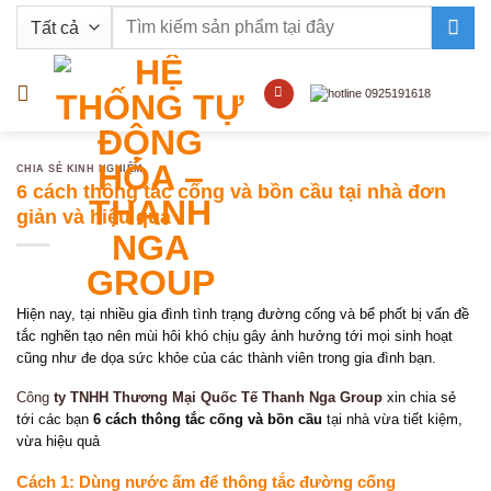
Bỏ
Tìm
qua
kiếm:
nội
dung
CHIA SẺ KINH NGHIỆM
6 cách thông tắc cống và bồn cầu tại nhà đơn
giản và hiệu quả
Hiện nay, tại nhiều gia đình tình trạng đường cống và bể phốt bị vấn đề
tắc nghẽn tạo nên mùi hôi khó chịu gây ảnh hưởng tới mọi sinh hoạt
cũng như đe dọa sức khỏe của các thành viên trong gia đình bạn.
Công
ty TNHH Thương Mại Quốc Tế Thanh Nga Group
xin chia sẻ
tới các bạn
6 cách thông tắc cống và bồn cầu
tại nhà vừa tiết kiệm,
vừa hiệu quả
Cách 1: Dùng nước ấm để thông tắc đường cống