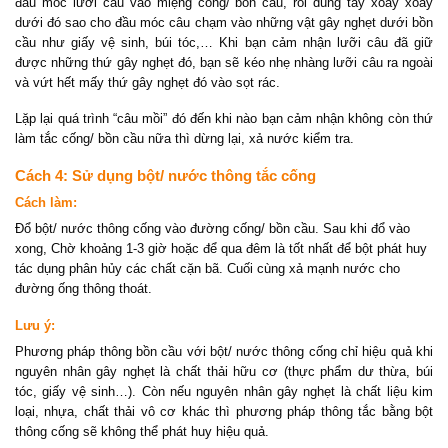
đầu móc lưỡi câu vào miệng cống/ bồn cầu, rồi dùng tay xoáy xoáy
dưới đó sao cho đầu móc câu chạm vào những vật gây nghẹt dưới bồn
cầu như giấy vệ sinh, búi tóc,… Khi bạn cảm nhận lưỡi câu đã giữ
được những thứ gây nghẹt đó, bạn sẽ kéo nhẹ nhàng lưỡi câu ra ngoài
và vứt hết mấy thứ gây nghẹt đó vào sọt rác.
Lặp lại quá trình “câu mồi” đó đến khi nào bạn cảm nhận không còn thứ
làm tắc cống/ bồn cầu nữa thì dừng lại, xả nước kiểm tra.
Cách 4: Sử dụng bột/ nước thông tắc cống
Cách làm:
Đổ bột/ nước thông cống vào đường cống/ bồn cầu. Sau khi đổ vào
xong, Chờ khoảng 1-3 giờ hoặc để qua đêm là tốt nhất để bột phát huy
tác dụng phân hủy các chất cặn bã. Cuối cùng xả mạnh nước cho
đường ống thông thoát.
Lưu ý:
Phương pháp thông bồn cầu với bột/ nước thông cống chỉ hiệu quả khi
nguyên nhân gây nghẹt là chất thải hữu cơ (thực phẩm dư thừa, búi
tóc, giấy vệ sinh…). Còn nếu nguyên nhân gây nghẹt là chất liệu kim
loại, nhựa, chất thải vô cơ khác thì phương pháp thông tắc bằng bột
thông cống sẽ không thể phát huy hiệu quả.