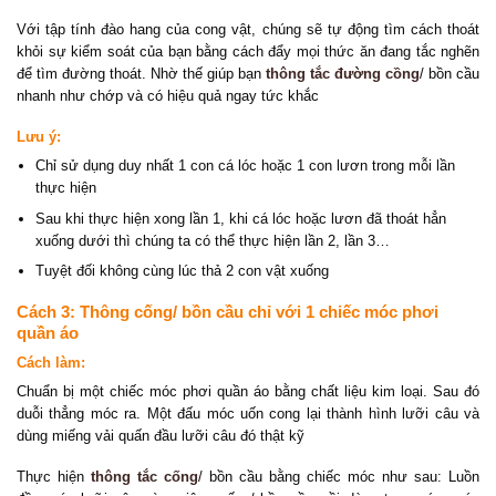
Với tập tính đào hang của cong vật, chúng sẽ tự động tìm cách thoát
khỏi sự kiểm soát của bạn bằng cách đẩy mọi thức ăn đang tắc nghẽn
để tìm đường thoát. Nhờ thế giúp bạn
thông tắc đường cồng
/ bồn cầu
nhanh như chớp và có hiệu quả ngay tức khắc
Lưu ý:
Chỉ sử dụng duy nhất 1 con cá lóc hoặc 1 con lươn trong mỗi lần
thực hiện
Sau khi thực hiện xong lần 1, khi cá lóc hoặc lươn đã thoát hẳn
xuống dưới thì chúng ta có thể thực hiện lần 2, lần 3…
Tuyệt đối không cùng lúc thả 2 con vật xuống
Cách 3: Thông cống/ bồn cầu chỉ với 1 chiếc móc phơi
quần áo
Cách làm:
Chuẩn bị một chiếc móc phơi quần áo bằng chất liệu kim loại. Sau đó
duỗi thẳng móc ra. Một đấu móc uốn cong lại thành hình lưỡi câu và
dùng miếng vải quấn đầu lưỡi câu đó thật kỹ
Thực hiện
thông tắc cống
/ bồn cầu bằng chiếc móc như sau: Luồn