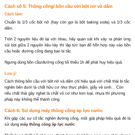
Cách số 5: Thông cống/ bồn cầu với bột nở và dấm
Cách làm:
Chuẩn bị 1/3 cốc bột nở (hay còn gọi là bột baking soda) và 1/3 cốc
dấm.
Trộn 2 nguyên liệu đó lại với nhau, hãy quan sát khi xảy ra phản ứng
sủi bọt giữa 2 nguyên liệu này thì lập tức bạn đổ hỗn hợp này vào bồn
cầu hoặc đường cống đang bạn bị tắc.
Ngưng dùng bồn cầu/đường cống tối thiểu 1h để phát huy hiệu quả.
Lưu ý:
Cách thông bồn cầu với bột nở và dấm chỉ hiệu quả với chất thải bị tắc
nghẽn bên dưới là chất hữu cơ như thực phẩm, giấy vệ sinh… Còn
nếu chất thải gây nghẹt là chất vô cơ như kim loại, nhựa thì phương
pháp này không thể thành công.
Cách 6: Sử dụng máy thông cống áp lực nước
Khi gặp các sự cố tắc nghẽn đường cống, một giải pháp hiệu quả đó là
sử dụng
máy thông cống áp lực nước