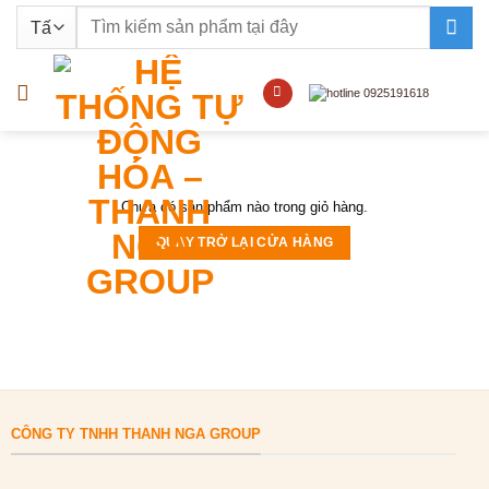
Bỏ
Tìm
qua
kiếm:
nội
dung
Chưa có sản phẩm nào trong giỏ hàng.
QUAY TRỞ LẠI CỬA HÀNG
CÔNG TY TNHH THANH NGA GROUP