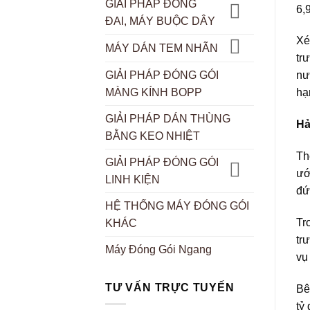
GIẢI PHÁP ĐÓNG
6,
ĐAI, MÁY BUỘC DÂY
Xé
MÁY DÁN TEM NHÃN
tr
GIẢI PHÁP ĐÓNG GÓI
nư
MÀNG KÍNH BOPP
hạ
GIẢI PHÁP DÁN THÙNG
Hả
BẰNG KEO NHIỆT
Th
GIẢI PHÁP ĐÓNG GÓI
ướ
LINH KIỆN
đứ
HỆ THỐNG MÁY ĐÓNG GÓI
Tr
KHÁC
tr
Máy Đóng Gói Ngang
vụ
TƯ VẤN TRỰC TUYẾN
Bê
tỷ