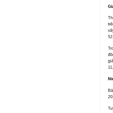
Gi
Th
tr
xâ
52
Tr
đồ
gi
11
Ni
Bá
20
Tu