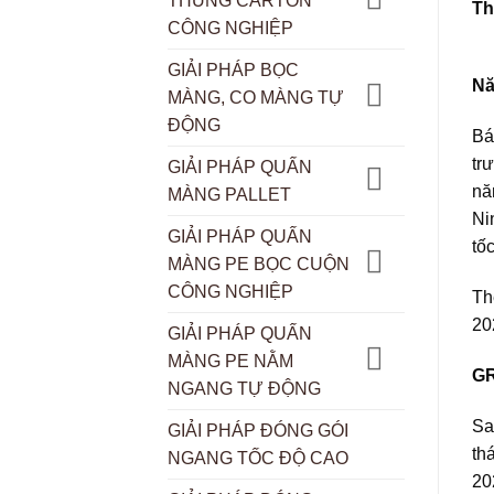
THÙNG CARTON
Th
CÔNG NGHIỆP
GIẢI PHÁP BỌC
Nă
MÀNG, CO MÀNG TỰ
ĐỘNG
Bá
tr
GIẢI PHÁP QUẤN
nă
MÀNG PALLET
Ni
GIẢI PHÁP QUẤN
tố
MÀNG PE BỌC CUỘN
CÔNG NGHIỆP
Th
20
GIẢI PHÁP QUẤN
MÀNG PE NẰM
GR
NGANG TỰ ĐỘNG
Sa
GIẢI PHÁP ĐÓNG GÓI
th
NGANG TỐC ĐỘ CAO
20