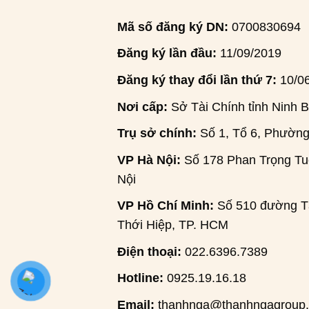
Mã số đăng ký DN:
0700830694
Đăng ký lần đầu:
11/09/2019
Đăng ký thay đổi lần thứ 7:
10/0
Nơi cấp:
Sở Tài Chính tỉnh Ninh B
Trụ sở chính:
Số 1, Tổ 6, Phường
VP Hà Nội:
Số 178 Phan Trọng Tuệ
Nội
VP Hồ Chí Minh:
Số 510 đường Tâ
Thới Hiệp, TP. HCM
Điện thoại:
022.6396.7389
Hotline:
0925.19.16.18
Email:
thanhnga@thanhngagroup