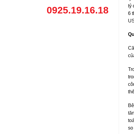
tỷ
0925.19.16.18
6 
US
Qu
Că
củ
Tr
tr
cô
th
Bê
tă
to
so