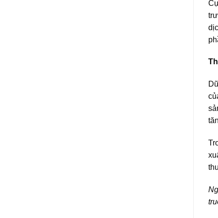
Cụ
tr
dị
ph
Th
Dữ
củ
sả
tă
Tr
xu
th
Ng
tr