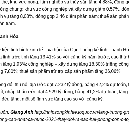
 thể, khu vực nông, lâm nghiệp và thủy sản tăng 4,88%, đóng 
ưởng chung; khu vực công nghiệp và xây dựng giảm 0,57%, đón
ch vụ tăng 8,08%, đóng góp 2,46 điểm phần trăm; thuế sản ph
ần trăm.
anh Hóa
 liệu tình hình kinh tế – xã hội của Cục Thống kê tỉnh Thanh
a tỉnh ước tính tăng 13,41% so với cùng kỳ năm trước, cao thứ 
n tăng 1,93%; công nghiệp – xây dựng tăng 18,30% (riêng công
ng 7,80%; thuế sản phẩm trừ trợ cấp sản phẩm tăng 36,06%.
ong đó, thu nội địa ước đạt 7.232 tỷ đồng, bằng 42,2% dự toán, 
ất, nhập khẩu ước đạt 4.529 tỷ đồng, bằng 41,2% dự toán, tăng
u đều tăng, một số lĩnh vực tăng cao so với cùng kỳ.
uồn:
Giang Anh
http://nhipsongkinhte.toquoc.vn/tang-truong-
uong-cao-nhat-ca-nuoc-2021-thay-doi-ra-sao-hai-phong-con-o