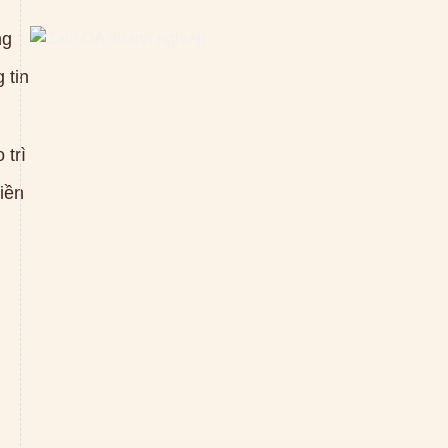
ng
 tin
 trì
tiền