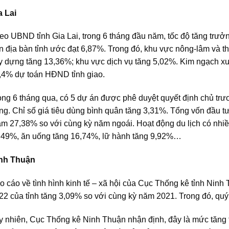
a Lai
eo UBND tỉnh Gia Lai, trong 6 tháng đầu năm, tốc độ tăng trư
ên địa bàn tỉnh ước đạt 6,87%. Trong đó, khu vực nông-lâm và 
y dựng tăng 13,36%; khu vực dịch vụ tăng 5,02%. Kim ngạch xu
,4% dự toán HĐND tỉnh giao.
ong 6 tháng qua, có 5 dự án được phê duyệt quyết định chủ trươ
ng. Chỉ số giá tiêu dùng bình quân tăng 3,31%. Tổng vốn đầu tư
ảm 27,38% so với cùng kỳ năm ngoái. Hoạt động du lịch có nhiều 
,49%, ăn uống tăng 16,74%, lữ hành tăng 9,92%…
nh Thuận
o cáo về tình hình kinh tế – xã hội của Cục Thống kê tỉnh Nin
22 của tỉnh tăng 3,09% so với cùng kỳ năm 2021. Trong đó, quý
y nhiên, Cục Thống kê Ninh Thuận nhận định, đây là mức tăng 