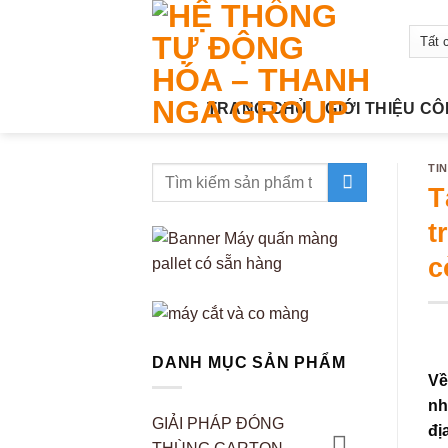
Bỏ
qua
nội
dung
TRANG CHỦ
GIỚI THIỆU C
TI
T
t
c
DANH MỤC SẢN PHẨM
Về
nh
GIẢI PHÁP ĐÓNG
đị