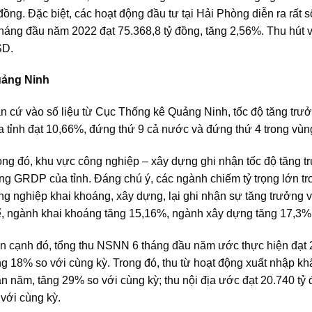
 đồng. Đặc biệt, các hoạt động đầu tư tại Hải Phòng diễn ra rất 
tháng đầu năm 2022 đạt 75.368,8 tỷ đồng, tăng 2,56%. Thu hút v
D.
ảng Ninh
n cứ vào số liệu từ Cục Thống kê Quảng Ninh, tốc độ tăng trư
a tỉnh đạt 10,66%, đứng thứ 9 cả nước và đứng thứ 4 trong vù
ong đó, khu vực công nghiệp – xây dựng ghi nhận tốc độ tăng 
ong GRDP của tỉnh. Đáng chú ý, các ngành chiếm tỷ trọng lớn t
ng nghiệp khai khoáng, xây dựng, lại ghi nhận sự tăng trưởng
ể, ngành khai khoáng tăng 15,16%, ngành xây dựng tăng 17,3%
n cạnh đó, tổng thu NSNN 6 tháng đầu năm ước thực hiện đạt 
ng 18% so với cùng kỳ. Trong đó, thu từ hoạt động xuất nhập k
án năm, tăng 29% so với cùng kỳ; thu nội địa ước đạt 20.740 t
 với cùng kỳ.