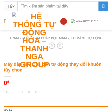
Bỏ
Tìm
qua
kiếm:
nội
dung
TRANG CHỦ
/
GIẢI PHÁP BỌC MÀNG, CO MÀNG TỰ ĐỘNG
Máy dập đầu Cos bán tự động thay đổi khuôn
tùy chọn
0
₫
MÔ TẢ