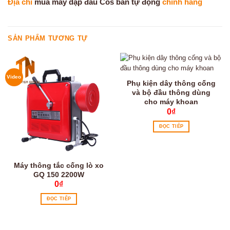
Địa chỉ
mua máy dập đầu Cos bán tự động
chính hãng
SẢN PHẨM TƯƠNG TỰ
Video
Phụ kiện dây thông cống
và bộ đầu thông dùng
cho máy khoan
0
₫
ĐỌC TIẾP
Máy thông tắc cống lò xo
GQ 150 2200W
0
₫
ĐỌC TIẾP